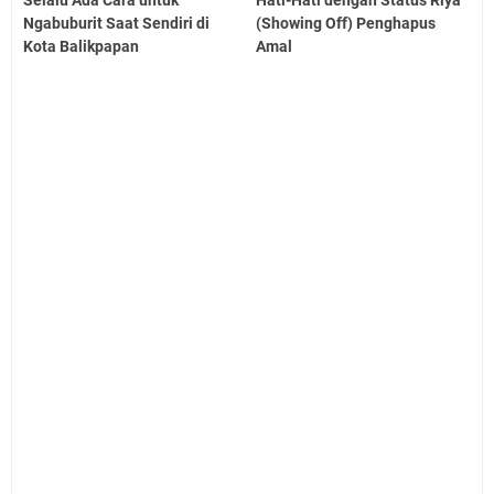
Selalu Ada Cara untuk
Hati-Hati dengan Status Riya
Ngabuburit Saat Sendiri di
(Showing Off) Penghapus
Kota Balikpapan
Amal