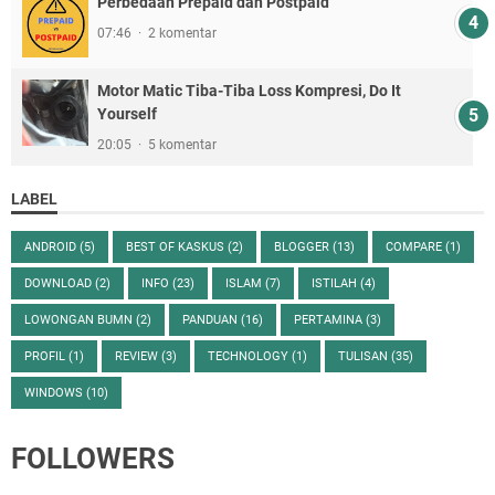
Perbedaan Prepaid dan Postpaid
07:46
2 komentar
Motor Matic Tiba-Tiba Loss Kompresi, Do It
Yourself
20:05
5 komentar
LABEL
ANDROID
(5)
BEST OF KASKUS
(2)
BLOGGER
(13)
COMPARE
(1)
DOWNLOAD
(2)
INFO
(23)
ISLAM
(7)
ISTILAH
(4)
LOWONGAN BUMN
(2)
PANDUAN
(16)
PERTAMINA
(3)
PROFIL
(1)
REVIEW
(3)
TECHNOLOGY
(1)
TULISAN
(35)
WINDOWS
(10)
FOLLOWERS