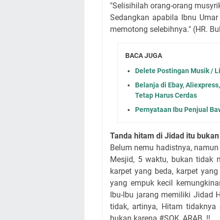
"Selisihilah orang-orang musyri
Sedangkan apabila Ibnu Umar
memotong selebihnya." (HR. Bukh
BACA JUGA
Delete Postingan Musik / Li
Belanja di Ebay, Aliexpres
Tetap Harus Cerdas
Pernyataan Ibu Penjual B
Tanda hitam di Jidad itu buka
Belum nemu hadistnya, namun d
Mesjid, 5 waktu, bukan tidak 
karpet yang beda, karpet yang 
yang empuk kecil kemungkinan
Ibu-Ibu jarang memiliki Jidad 
tidak, artinya, Hitam tidakny
bukan karena #SOK_ARAB..!!