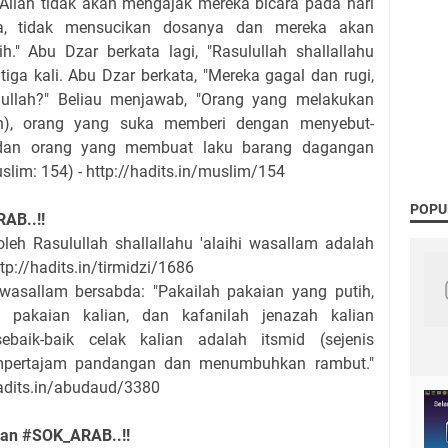
Allah tidak akan mengajak mereka bicara pada hari
ka, tidak mensucikan dosanya dan mereka akan
." Abu Dzar berkata lagi, "Rasulullah shallallahu
iga kali. Abu Dzar berkata, "Mereka gagal dan rugi,
ullah?" Beliau menjawab, "Orang yang melakukan
n), orang yang suka memberi dengan menyebut-
), dan orang yang membuat laku barang dagangan
lim: 154) - http://hadits.in/muslim/154
POPU
AB..!!
oleh Rasulullah shallallahu 'alaihi wasallam adalah
ttp://hadits.in/tirmidzi/1686
hi wasallam bersabda: "Pakailah pakaian yang putih,
k pakaian kalian, dan kafanilah jenazah kalian
baik-baik celak kalian adalah itsmid (sejenis
mpertajam pandangan dan menumbuhkan rambut."
hadits.in/abudaud/3380
kan #SOK_ARAB..!!