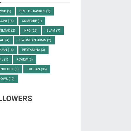
ROID
(5)
BEST OF KASKUS
(2)
GGER
(13)
COMPARE
(1)
NLOAD
(2)
INFO
(23)
ISLAM
(7)
LAH
(4)
LOWONGAN BUMN
(2)
DUAN
(16)
PERTAMINA
(3)
FIL
(1)
REVIEW
(3)
HNOLOGY
(1)
TULISAN
(35)
DOWS
(10)
LLOWERS