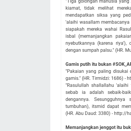
"Tiga golongan manusia yang 
kiamat, tidak melihat mere
mendapatkan siksa yang pedih
'alaihi wasallam membacanya t
siapakah mereka wahai Rasul
isbal (memanjangkan pakaia
nyebutkannya (karena riya'
dengan sumpah palsu." (HR. Mus
Gamis putih itu bukan #SOK_AR
"Pakaian yang paling disukai 
gamis." (HR. Tirmidzi: 1686) - h
"Rasulullah shallallahu 'alai
sebab ia adalah sebaik-bai
dengannya. Sesungguhnya se
tumbuhan), itsmid dapat me
(HR. Abu Daud: 3380) - http://
Memanjangkan jenggot itu bu