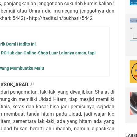
k, panjangkanlah jenggot dan cukurlah kumis kalian."
 berhaji atau Umrah dia memegang jenggotnya dan
ari: 5442) - http://hadits.in/bukhari/5442
rik Demi Hadits Ini
s, PCHub dan Online-Shop Luar Lainnya aman, tapi
awang Membuatku Malu
n #SOK_ARAB..!!
ari pengamatan, laki-laki yang diwajibkan Shalat di
mungkin memiliki Jidad Hitam, tiap mesjid memiliki
tipis, keras dan kasar bisa jadi pemicunya, sejadah
 membuat tanda hitam pada Jidad, jadi wajar klo
Hitam, sementara laki-laki, ada yang hitam ada yang
a Jidad bukan berarti ahli ibadah, namun dipastikan
LABE