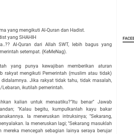
 yang mengikuti Al-Quran dan Hadist.
ist yang SHAHIH
FACE
 Al-Quran dari Allah SWT, lebih bagus yang
emerintah setempat. (KeMeNag).
ntah yang punya kewajiban memberikan aturan
b rakyat mengikuti Pemerintah (muslim atau tidak)
didalamnya. Jika rakyat tidak tahu, tidak masalah,
/Lebaran, ikutilah pemerintah.
ahkan kalian untuk menaatiku?"Itu benar" Jawab
ndan; "Kalau begitu, kumpulkanlah kayu bakar
nakannya. Ia meneruskan intruksinya; "Sekarang,
menyalakan. Ia meneruskan lagi; "Sekarang masuklah
an mereka mencegah sebagian lainya seraya berujar