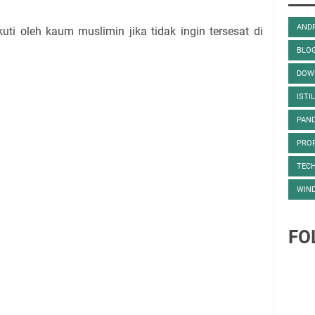
AND
kuti oleh kaum muslimin jika tidak ingin tersesat di
BLO
DOW
ISTI
PAN
PRO
TEC
WIN
FO