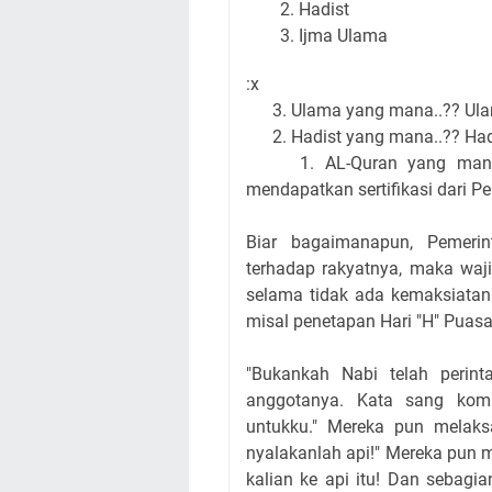
Hadist
Ijma Ulama
:x
3. Ulama yang mana..?? Ulama
2. Hadist yang mana..?? Had
1. AL-Quran yang mana..??
mendapatkan sertifikasi dari P
Biar bagaimanapun, Pemeri
terhadap rakyatnya, maka waji
selama tidak ada kemaksiatan 
misal penetapan Hari "H" Puasa
"Bukankah Nabi telah perint
anggotanya. Kata sang koma
untukku." Mereka pun melaksa
nyalakanlah api!" Mereka pun 
kalian ke api itu! Dan sebagi