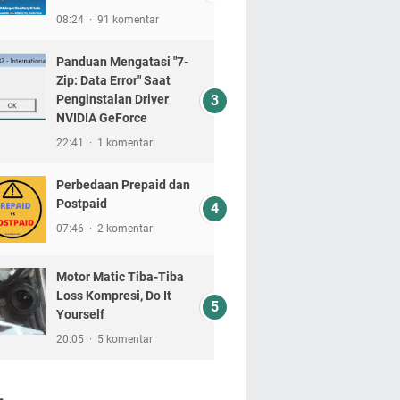
08:24
91 komentar
Panduan Mengatasi "7-
Zip: Data Error" Saat
Penginstalan Driver
NVIDIA GeForce
22:41
1 komentar
Perbedaan Prepaid dan
Postpaid
07:46
2 komentar
Motor Matic Tiba-Tiba
Loss Kompresi, Do It
Yourself
20:05
5 komentar
L