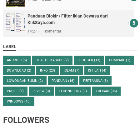
Panduan Blokir / Filter Iklan Dewasa dari
KlikSaya.com
14:21
1 komentar
LABEL
ANDROID
(5)
BEST OF KASKUS
(2)
BLOGGER
(13)
COMPARE
(1)
DOWNLOAD
(2)
INFO
(23)
ISLAM
(7)
ISTILAH
(4)
LOWONGAN BUMN
(2)
PANDUAN
(16)
PERTAMINA
(3)
PROFIL
(1)
REVIEW
(3)
TECHNOLOGY
(1)
TULISAN
(35)
WINDOWS
(10)
FOLLOWERS