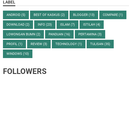
LABEL
ANDROID
(5)
BEST OF KASKUS
(2)
BLOGGER
(13)
COMPARE
(1)
DOWNLOAD
(2)
INFO
(23)
ISLAM
(7)
ISTILAH
(4)
LOWONGAN BUMN
(2)
PANDUAN
(16)
PERTAMINA
(3)
PROFIL
(1)
REVIEW
(3)
TECHNOLOGY
(1)
TULISAN
(35)
WINDOWS
(10)
FOLLOWERS